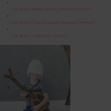
Tüp Bebek Başarı Şansını Arttıran Yöntemler
Tüp Bebek Uygulamasının Aşamaları Nelerdir?
Tüp Bebek Tedavisinin Riskleri