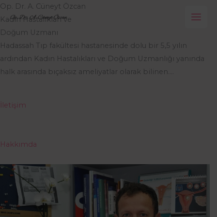
İçeriğe
Op. Dr. A. Cüneyt Özcan
atla
Kadın Hastalıkları ve
Doğum Uzmanı
Hadassah Tıp fakültesi hastanesinde dolu bir 5,5 yılın
ardından Kadın Hastalıkları ve Doğum Uzmanlığı yanında
halk arasında bıçaksız ameliyatlar olarak bilinen….
İletişim
Hakkımda